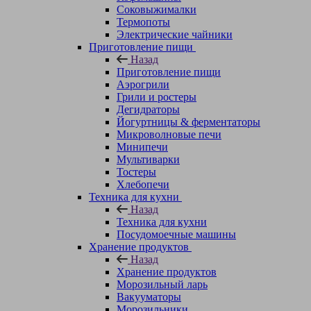
Соковыжималки
Термопоты
Электрические чайники
Приготовление пищи
Назад
Приготовление пищи
Аэрогрили
Грили и ростеры
Дегидраторы
Йогуртницы & ферментаторы
Микроволновые печи
Минипечи
Мультиварки
Тостеры
Хлебопечи
Техника для кухни
Назад
Техника для кухни
Посудомоечные машины
Хранение продуктов
Назад
Хранение продуктов
Морозильный ларь
Вакууматоры
Морозильники