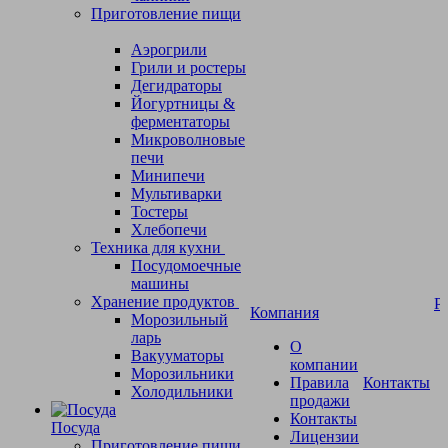
Приготовление пищи
Аэрогрили
Грили и ростеры
Дегидраторы
Йогуртницы &
ферментаторы
Микроволновые
печи
Минипечи
Мультиварки
Тостеры
Хлебопечи
Техника для кухни
Посудомоечные
машины
Хранение продуктов
Р
Компания
Морозильный
ларь
О
Вакууматоры
компании
Морозильники
Правила
Контакты
Холодильники
продажи
Контакты
Посуда
Лицензии
Приготовление пищи