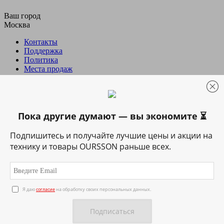
Ваш город
Москва
Контакты
Поддержка
Политика
Места продаж
...
8 (800) 100 8 708
Пока другие думают — вы экономите ⏳
8 (800) 100 8 708
Горячая линия
+7 495 729 51 34
Тел./факс
Подпишитесь и получайте лучшие цены и акции на
технику и товары OURSSON раньше всех.
Заказать звонок
Техника
Я даю
согласие
на обработку своих персональных данных.
Посуда
Подготовка &