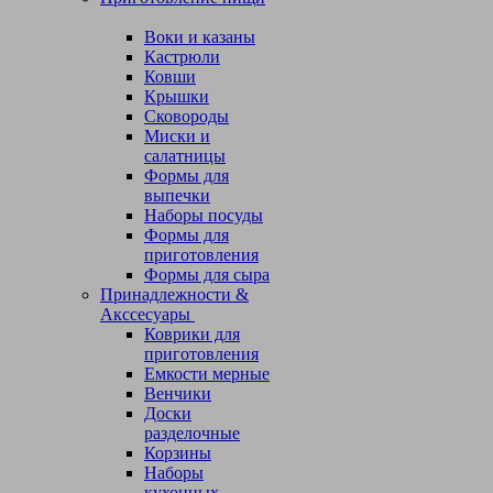
Воки и казаны
Кастрюли
Ковши
Крышки
Сковороды
Миски и
салатницы
Формы для
выпечки
Наборы посуды
Формы для
приготовления
Формы для сыра
Принадлежности &
Акссесуары
Коврики для
приготовления
Емкости мерные
Венчики
Доски
разделочные
Корзины
Наборы
кухонных