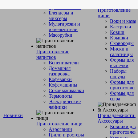
обработка
Кухонные весы
Приготовление
Блендеры и
пищи
миксеры
Воки и каза
Мультирезки и
Кастрюли
измельчители
Ковши
Мясорубки
Крышки
Сковороды
Миски и
Приготовление
салатницы
напитков
Формы для
Вспениватели
выпечки
Домашняя
Наборы
газировка
посуды
Кофеварки
Формы для
Кофемашины
приготовлен
Соковыжималки
Формы для
Термопоты
сыра
Электрические
чайники
Новинки
Принадлежности 
Акссесуары
Приготовление пищи
Коврики для
Аэрогрили
приготовлен
Грили и ростеры
Емкости