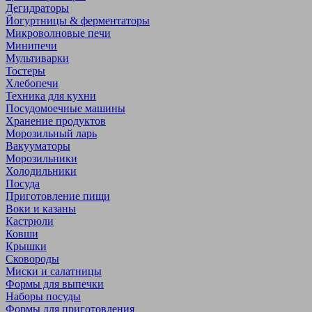
Дегидраторы
Йогуртницы & ферментаторы
Микроволновые печи
Минипечи
Мультиварки
Тостеры
Хлебопечи
Техника для кухни
Посудомоечные машины
Хранение продуктов
Морозильный ларь
Вакууматоры
Морозильники
Холодильники
Посуда
Приготовление пищи
Воки и казаны
Кастрюли
Ковши
Крышки
Сковороды
Миски и салатницы
Формы для выпечки
Наборы посуды
Формы для приготовления