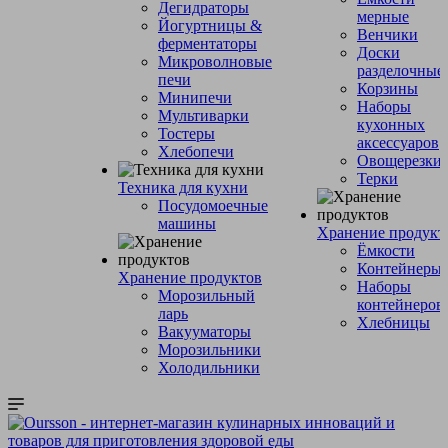
Дегидраторы
мерные
Йогуртницы &
Венчики
ферментаторы
Доски
Микроволновые
разделочные
печи
Корзины
Минипечи
Наборы
Мультиварки
кухонных
Тостеры
аксессуаров
Хлебопечи
Овощерезки
Терки
Техника для кухни
Посудомоечные
машины
Хранение продукт
Ёмкости
Контейнеры
Хранение продуктов
Наборы
Морозильный
контейнеров
ларь
Хлебницы
Вакууматоры
Морозильники
Холодильники