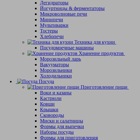
Дегидраторы
Йогуртницы & ферментаторы
Микроволновые печи
Минипечи
Мультиварки
Тостеры
Хлебопечи
Техника для кухни
Посудомоечные машины
Хранение продуктов
Морозильный ларь
Вакууматоры
Морозильники
Холодильники
Посуда
Приготовление пищи
Воки и казаны
Кастрюли
Ковши
Крышки
Сковороды
Миски и салатницы
Формы для выпечки
Наборы посуды
Формы для приготовления