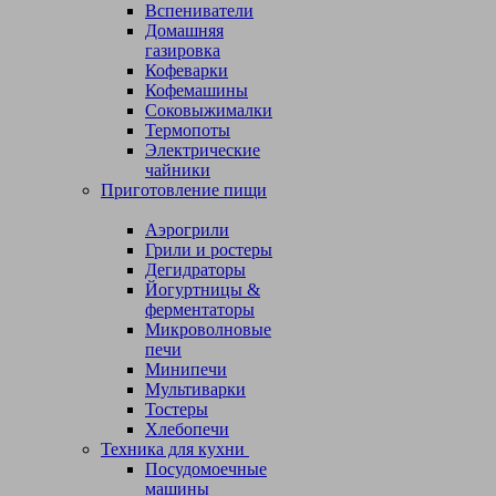
Вспениватели
Домашняя
газировка
Кофеварки
Кофемашины
Соковыжималки
Термопоты
Электрические
чайники
Приготовление пищи
Аэрогрили
Грили и ростеры
Дегидраторы
Йогуртницы &
ферментаторы
Микроволновые
печи
Минипечи
Мультиварки
Тостеры
Хлебопечи
Техника для кухни
Посудомоечные
машины