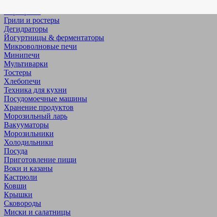
Приготовление пищи
Аэрогрили
Грили и ростеры
Дегидраторы
Йогуртницы & ферментаторы
Микроволновые печи
Минипечи
Мультиварки
Тостеры
Хлебопечи
Техника для кухни
Посудомоечные машины
Хранение продуктов
Морозильный ларь
Вакууматоры
Морозильники
Холодильники
Посуда
Приготовление пищи
Воки и казаны
Кастрюли
Ковши
Крышки
Сковороды
Миски и салатницы