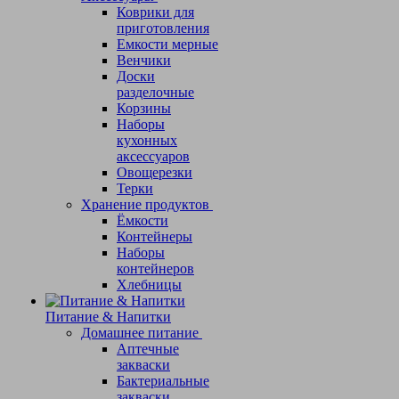
Коврики для
приготовления
Емкости мерные
Венчики
Доски
разделочные
Корзины
Наборы
кухонных
аксессуаров
Овощерезки
Терки
Хранение продуктов
Ёмкости
Контейнеры
Наборы
контейнеров
Хлебницы
Питание & Напитки
Домашнее питание
Аптечные
закваски
Бактериальные
закваски