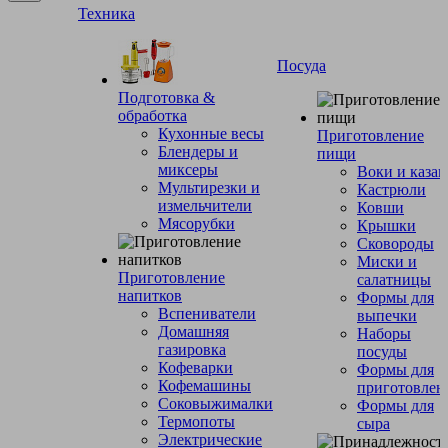
Техника
Посуда
Подготовка &
обработка
Кухонные весы
Приготовление
Блендеры и
пищи
миксеры
Воки и каза
Мультирезки и
Кастрюли
измельчители
Ковши
Мясорубки
Крышки
Сковороды
Миски и
Приготовление
салатницы
напитков
Формы для
Вспениватели
выпечки
Домашняя
Наборы
газировка
посуды
Кофеварки
Формы для
Кофемашины
приготовлен
Соковыжималки
Формы для
Термопоты
сыра
Электрические