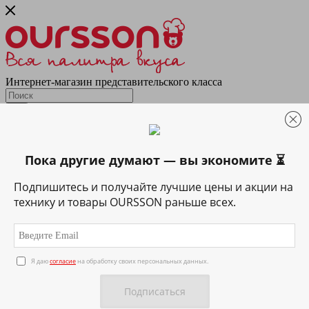
Интернет-магазин представительского класса
Каталог
Техника
Подготовка & обработка
Пока другие думают — вы экономите ⏳
Кухонные весы
Блендеры и миксеры
Подпишитесь и получайте лучшие цены и акции на
Мультирезки и измельчители
технику и товары OURSSON раньше всех.
Мясорубки
Приготовление напитков
Вспениватели
Домашняя газировка
Кофеварки
Я даю
согласие
на обработку своих персональных данных.
Кофемашины
Соковыжималки
Термопоты
Электрические чайники