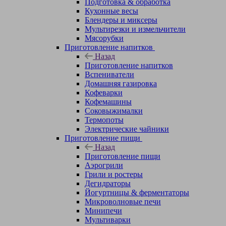
Подготовка & обработка
Кухонные весы
Блендеры и миксеры
Мультирезки и измельчители
Мясорубки
Приготовление напитков
Назад
Приготовление напитков
Вспениватели
Домашняя газировка
Кофеварки
Кофемашины
Соковыжималки
Термопоты
Электрические чайники
Приготовление пищи
Назад
Приготовление пищи
Аэрогрили
Грили и ростеры
Дегидраторы
Йогуртницы & ферментаторы
Микроволновые печи
Минипечи
Мультиварки