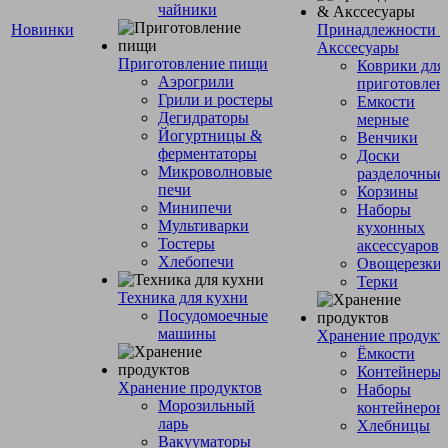
чайники
Новинки
Принадлежности 
Акссесуары
Приготовление пищи
Коврики для
Аэрогрили
приготовлен
Грили и ростеры
Емкости
Дегидраторы
мерные
Йогуртницы &
Венчики
ферментаторы
Доски
Микроволновые
разделочные
печи
Корзины
Минипечи
Наборы
Мультиварки
кухонных
Тостеры
аксессуаров
Хлебопечи
Овощерезки
Терки
Техника для кухни
Посудомоечные
машины
Хранение продукт
Ёмкости
Контейнеры
Хранение продуктов
Наборы
Морозильный
контейнеров
ларь
Хлебницы
Вакууматоры