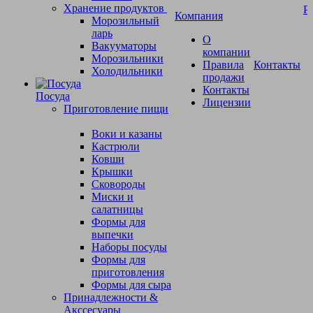
Хранение продуктов
Р
Компания
Морозильный
ларь
О
Вакууматоры
компании
Морозильники
Правила
Контакты
Холодильники
продажи
Контакты
Посуда
Лицензии
Приготовление пищи
Воки и казаны
Кастрюли
Ковши
Крышки
Сковороды
Миски и
салатницы
Формы для
выпечки
Наборы посуды
Формы для
приготовления
Формы для сыра
Принадлежности &
Акссесуары