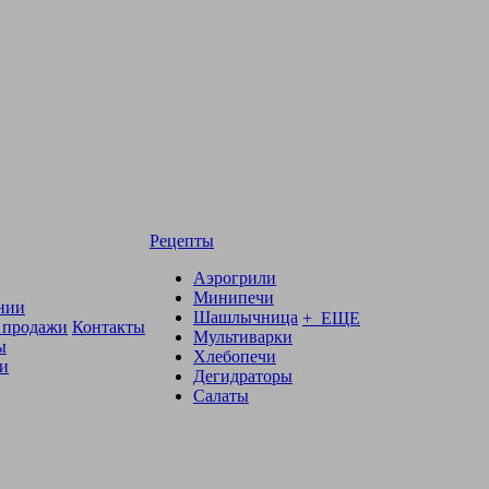
Рецепты
Аэрогрили
Минипечи
нии
Шашлычница
+ ЕЩЕ
 продажи
Контакты
Мультиварки
ы
Хлебопечи
и
Дегидраторы
Салаты