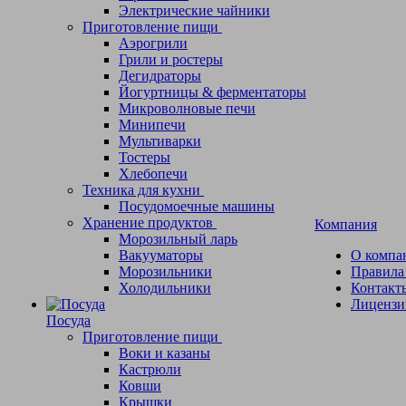
Электрические чайники
Приготовление пищи
Аэрогрили
Грили и ростеры
Дегидраторы
Йогуртницы & ферментаторы
Микроволновые печи
Минипечи
Мультиварки
Тостеры
Хлебопечи
Техника для кухни
Посудомоечные машины
Хранение продуктов
Компания
Морозильный ларь
Вакууматоры
О компа
Морозильники
Правила
Холодильники
Контакт
Лицензи
Посуда
Приготовление пищи
Воки и казаны
Кастрюли
Ковши
Крышки