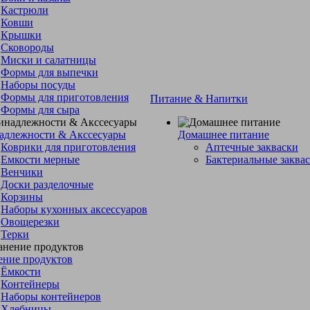
Кастрюли
Ковши
Крышки
Сковороды
Миски и салатницы
Формы для выпечки
Наборы посуды
Формы для приготовления
Питание & Напитки
Формы для сыра
адлежности & Акссесуары
Домашнее питание
Коврики для приготовления
Аптечные закваски
Емкости мерные
Бактериальные заква
Венчики
Доски разделочные
Корзины
Наборы кухонных аксессуаров
Овощерезки
Терки
ение продуктов
Ёмкости
Контейнеры
Наборы контейнеров
Хлебницы