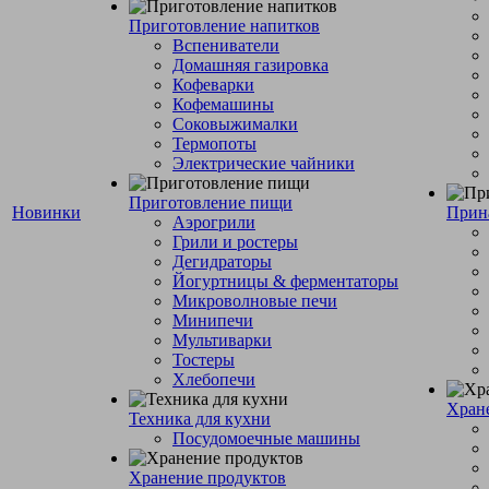
Приготовление напитков
Вспениватели
Домашняя газировка
Кофеварки
Кофемашины
Соковыжималки
Термопоты
Электрические чайники
Приготовление пищи
Новинки
Прин
Аэрогрили
Грили и ростеры
Дегидраторы
Йогуртницы & ферментаторы
Микроволновые печи
Минипечи
Мультиварки
Тостеры
Хлебопечи
Хран
Техника для кухни
Посудомоечные машины
Хранение продуктов