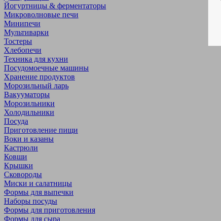
Йогуртницы & ферментаторы
Микроволновые печи
Минипечи
Мультиварки
Тостеры
Хлебопечи
Техника для кухни
Посудомоечные машины
Хранение продуктов
Морозильный ларь
Вакууматоры
Морозильники
Холодильники
Посуда
Приготовление пищи
Воки и казаны
Кастрюли
Ковши
Крышки
Сковороды
Миски и салатницы
Формы для выпечки
Наборы посуды
Формы для приготовления
Формы для сыра