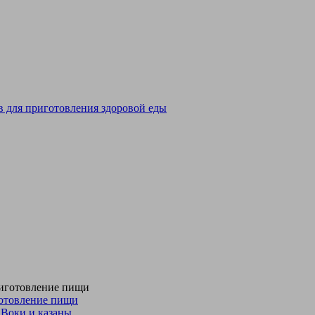
отовление пищи
Воки и казаны