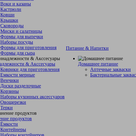
Воки и казаны
Кастрюли
Ковши
Крышки
Сковороды
Миски и салатницы
Формы для выпечки
Наборы посуды
Формы для приготовления
Питание & Напитки
Формы для сыра
адлежности & Акссесуары
Домашнее питание
Коврики для приготовления
Аптечные закваски
Емкости мерные
Бактериальные заква
Венчики
Доски разделочные
Корзины
Наборы кухонных аксессуаров
Овощерезки
Терки
ение продуктов
Ёмкости
Контейнеры
Наборы контейнеров