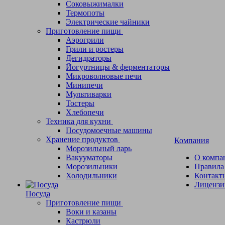
Соковыжималки
Термопоты
Электрические чайники
Приготовление пищи
Аэрогрили
Грили и ростеры
Дегидраторы
Йогуртницы & ферментаторы
Микроволновые печи
Минипечи
Мультиварки
Тостеры
Хлебопечи
Техника для кухни
Посудомоечные машины
Хранение продуктов
Компания
Морозильный ларь
Вакууматоры
О компа
Морозильники
Правила
Холодильники
Контакт
Лицензи
Посуда
Приготовление пищи
Воки и казаны
Кастрюли