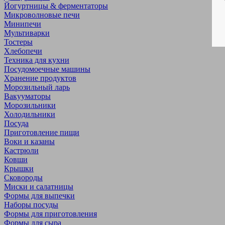
Йогуртницы & ферментаторы
Микроволновые печи
Минипечи
Мультиварки
Тостеры
Хлебопечи
Техника для кухни
Посудомоечные машины
Хранение продуктов
Морозильный ларь
Вакууматоры
Морозильники
Холодильники
Посуда
Приготовление пищи
Воки и казаны
Кастрюли
Ковши
Крышки
Сковороды
Миски и салатницы
Формы для выпечки
Наборы посуды
Формы для приготовления
Формы для сыра