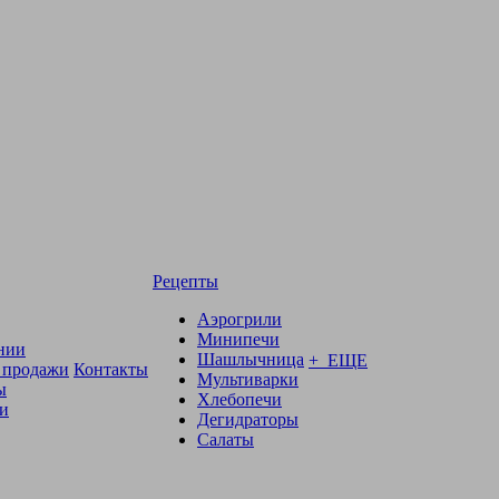
Рецепты
Аэрогрили
Минипечи
нии
Шашлычница
+ ЕЩЕ
 продажи
Контакты
Мультиварки
ы
Хлебопечи
и
Дегидраторы
Салаты