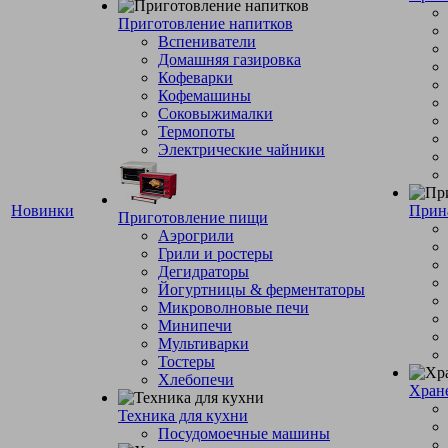
Приготовление напитков
Вспениватели
Домашняя газировка
Кофеварки
Кофемашины
Соковыжималки
Термопоты
Электрические чайники
Новинки
Прин
Приготовление пищи
Аэрогрили
Грили и ростеры
Дегидраторы
Йогуртницы & ферментаторы
Микроволновые печи
Минипечи
Мультиварки
Тостеры
Хлебопечи
Хран
Техника для кухни
Посудомоечные машины