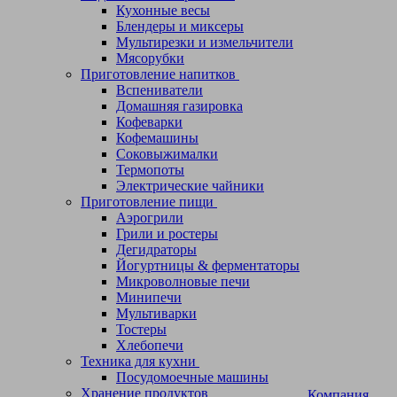
Кухонные весы
Блендеры и миксеры
Мультирезки и измельчители
Мясорубки
Приготовление напитков
Вспениватели
Домашняя газировка
Кофеварки
Кофемашины
Соковыжималки
Термопоты
Электрические чайники
Приготовление пищи
Аэрогрили
Грили и ростеры
Дегидраторы
Йогуртницы & ферментаторы
Микроволновые печи
Минипечи
Мультиварки
Тостеры
Хлебопечи
Техника для кухни
Посудомоечные машины
Хранение продуктов
Компания