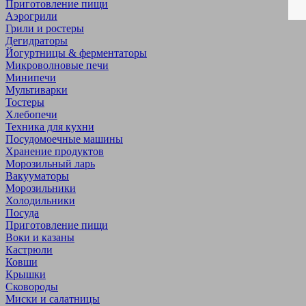
Приготовление пищи
Аэрогрили
Грили и ростеры
Дегидраторы
Йогуртницы & ферментаторы
Микроволновые печи
Минипечи
Мультиварки
Тостеры
Хлебопечи
Техника для кухни
Посудомоечные машины
Хранение продуктов
Морозильный ларь
Вакууматоры
Морозильники
Холодильники
Посуда
Приготовление пищи
Воки и казаны
Кастрюли
Ковши
Крышки
Сковороды
Миски и салатницы