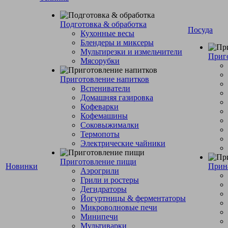
Подготовка & обработка
Посуда
Кухонные весы
Блендеры и миксеры
Мультирезки и измельчители
Приг
Мясорубки
Приготовление напитков
Вспениватели
Домашняя газировка
Кофеварки
Кофемашины
Соковыжималки
Термопоты
Электрические чайники
Приготовление пищи
Новинки
Прин
Аэрогрили
Грили и ростеры
Дегидраторы
Йогуртницы & ферментаторы
Микроволновые печи
Минипечи
Мультиварки