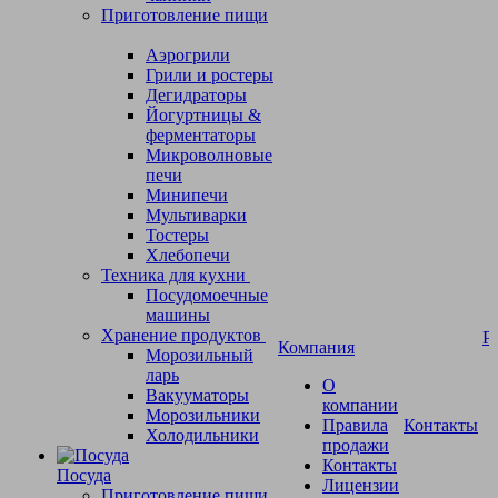
Приготовление пищи
Аэрогрили
Грили и ростеры
Дегидраторы
Йогуртницы &
ферментаторы
Микроволновые
печи
Минипечи
Мультиварки
Тостеры
Хлебопечи
Техника для кухни
Посудомоечные
машины
Хранение продуктов
Р
Компания
Морозильный
ларь
О
Вакууматоры
компании
Морозильники
Правила
Контакты
Холодильники
продажи
Контакты
Посуда
Лицензии
Приготовление пищи