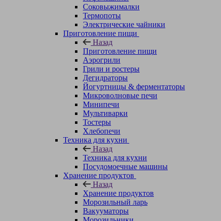
Соковыжималки
Термопоты
Электрические чайники
Приготовление пищи
Назад
Приготовление пищи
Аэрогрили
Грили и ростеры
Дегидраторы
Йогуртницы & ферментаторы
Микроволновые печи
Минипечи
Мультиварки
Тостеры
Хлебопечи
Техника для кухни
Назад
Техника для кухни
Посудомоечные машины
Хранение продуктов
Назад
Хранение продуктов
Морозильный ларь
Вакууматоры
Морозильники