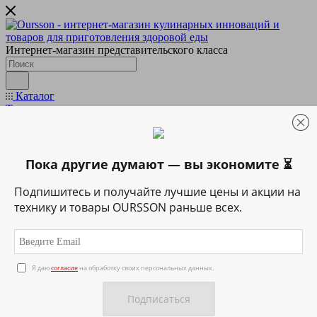
Интернет-магазин представительского класса
Каталог
Техника
Подготовка & обработка
Кухонные весы
Блендеры и миксеры
Мультирезки и измельчители
Пока другие думают — вы экономите ⏳
Мясорубки
Приготовление напитков
Подпишитесь и получайте лучшие цены и акции на
Вспениватели
технику и товары OURSSON раньше всех.
Домашняя газировка
Кофеварки
Кофемашины
Соковыжималки
Термопоты
Я даю
согласие
на обработку своих персональных данных.
Электрические чайники
Приготовление пищи
Аэрогрили
Грили и ростеры