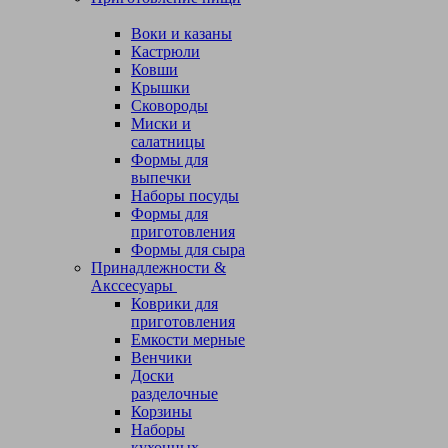
Воки и казаны
Кастрюли
Ковши
Крышки
Сковороды
Миски и
салатницы
Формы для
выпечки
Наборы посуды
Формы для
приготовления
Формы для сыра
Принадлежности &
Акссесуары
Коврики для
приготовления
Емкости мерные
Венчики
Доски
разделочные
Корзины
Наборы
кухонных