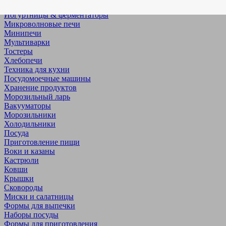
Дегидраторы
Йогуртницы & ферментаторы
Микроволновые печи
Минипечи
Мультиварки
Тостеры
Хлебопечи
Техника для кухни
Посудомоечные машины
Хранение продуктов
Морозильный ларь
Вакууматоры
Морозильники
Холодильники
Посуда
Приготовление пищи
Воки и казаны
Кастрюли
Ковши
Крышки
Сковороды
Миски и салатницы
Формы для выпечки
Наборы посуды
Формы для приготовления