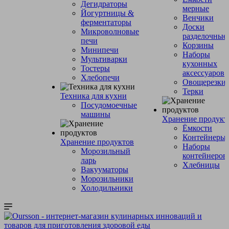
Дегидраторы
мерные
Йогуртницы &
Венчики
ферментаторы
Доски
Микроволновые
разделочные
печи
Корзины
Минипечи
Наборы
Мультиварки
кухонных
Тостеры
аксессуаров
Хлебопечи
Овощерезки
Терки
Техника для кухни
Посудомоечные
машины
Хранение продукт
Ёмкости
Контейнеры
Хранение продуктов
Наборы
Морозильный
контейнеров
ларь
Хлебницы
Вакууматоры
Морозильники
Холодильники