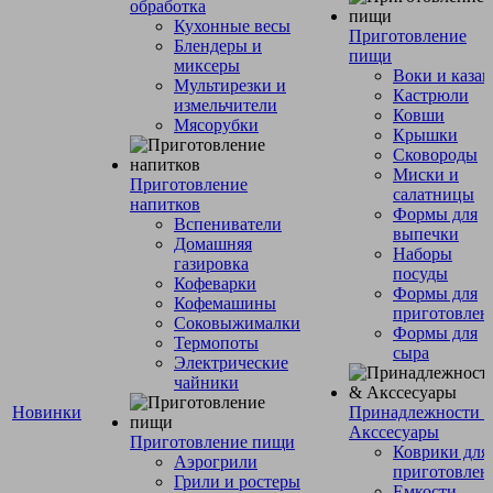
обработка
Кухонные весы
Приготовление
Блендеры и
пищи
миксеры
Воки и каза
Мультирезки и
Кастрюли
измельчители
Ковши
Мясорубки
Крышки
Сковороды
Миски и
Приготовление
салатницы
напитков
Формы для
Вспениватели
выпечки
Домашняя
Наборы
газировка
посуды
Кофеварки
Формы для
Кофемашины
приготовлен
Соковыжималки
Формы для
Термопоты
сыра
Электрические
чайники
Новинки
Принадлежности 
Акссесуары
Приготовление пищи
Коврики для
Аэрогрили
приготовлен
Грили и ростеры
Емкости