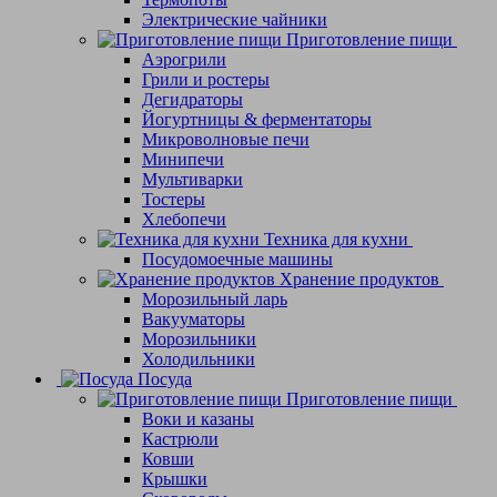
Электрические чайники
Приготовление пищи
Аэрогрили
Грили и ростеры
Дегидраторы
Йогуртницы & ферментаторы
Микроволновые печи
Минипечи
Мультиварки
Тостеры
Хлебопечи
Техника для кухни
Посудомоечные машины
Хранение продуктов
Морозильный ларь
Вакууматоры
Морозильники
Холодильники
Посуда
Приготовление пищи
Воки и казаны
Кастрюли
Ковши
Крышки