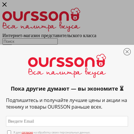
Интернет-магазин представительского класса
Каталог
Техника
Подготовка & обработка
Кухонные весы
Блендеры и миксеры
Мультирезки и измельчители
Мясорубки
Пока другие думают — вы экономите ⏳
Приготовление напитков
Вспениватели
Подпишитесь и получайте лучшие цены и акции на
Домашняя газировка
технику и товары OURSSON раньше всех.
Кофеварки
Кофемашины
Соковыжималки
Термопоты
Электрические чайники
Я даю
согласие
на обработку своих персональных данных.