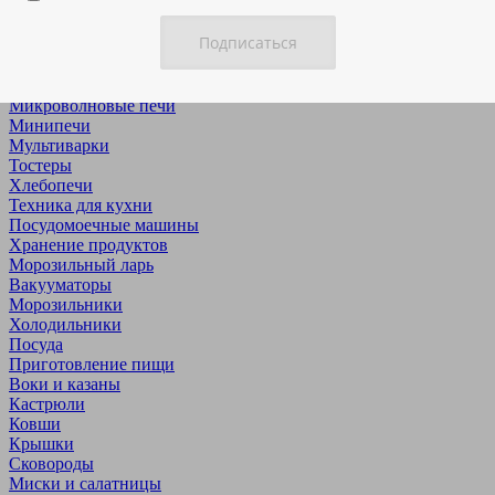
Приготовление пищи
Аэрогрили
Грили и ростеры
Дегидраторы
Йогуртницы & ферментаторы
Микроволновые печи
Минипечи
Мультиварки
Тостеры
Хлебопечи
Техника для кухни
Посудомоечные машины
Хранение продуктов
Морозильный ларь
Вакууматоры
Морозильники
Холодильники
Посуда
Приготовление пищи
Воки и казаны
Кастрюли
Ковши
Крышки
Сковороды
Миски и салатницы