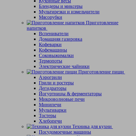
Кухонные весы
Блендеры и миксеры
Мультирезки и измельчители
Мясорубки
Приготовление
напитков
Вспениватели
Домашняя газировка
Кофеварки
Кофемашины
Соковыжималки
Термопоты
Электрические чайники
Приготовление пищи
Аэрогрили
Грили и ростеры
Дегидраторы
Йогуртницы & ферментаторы
Микроволновые печи
Минипечи
Мультиварки
Тостеры
Хлебопечи
Техника для кухни
Посудомоечные машины