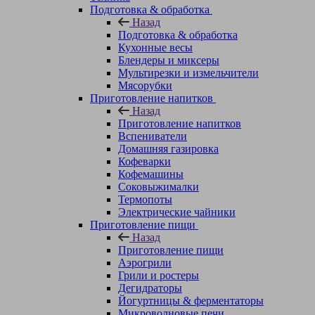
Подготовка & обработка
Назад
Подготовка & обработка
Кухонные весы
Блендеры и миксеры
Мультирезки и измельчители
Мясорубки
Приготовление напитков
Назад
Приготовление напитков
Вспениватели
Домашняя газировка
Кофеварки
Кофемашины
Соковыжималки
Термопоты
Электрические чайники
Приготовление пищи
Назад
Приготовление пищи
Аэрогрили
Грили и ростеры
Дегидраторы
Йогуртницы & ферментаторы
Микроволновые печи