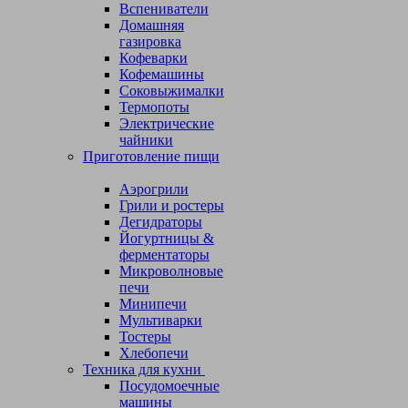
Вспениватели
Домашняя
газировка
Кофеварки
Кофемашины
Соковыжималки
Термопоты
Электрические
чайники
Приготовление пищи
Аэрогрили
Грили и ростеры
Дегидраторы
Йогуртницы &
ферментаторы
Микроволновые
печи
Минипечи
Мультиварки
Тостеры
Хлебопечи
Техника для кухни
Посудомоечные
машины