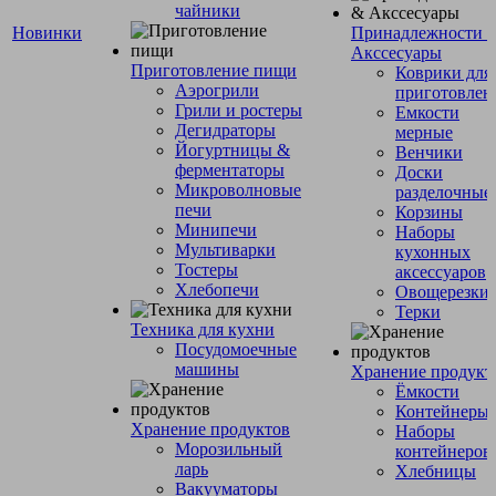
чайники
Новинки
Принадлежности 
Акссесуары
Приготовление пищи
Коврики для
Аэрогрили
приготовлен
Грили и ростеры
Емкости
Дегидраторы
мерные
Йогуртницы &
Венчики
ферментаторы
Доски
Микроволновые
разделочные
печи
Корзины
Минипечи
Наборы
Мультиварки
кухонных
Тостеры
аксессуаров
Хлебопечи
Овощерезки
Терки
Техника для кухни
Посудомоечные
машины
Хранение продукт
Ёмкости
Контейнеры
Хранение продуктов
Наборы
Морозильный
контейнеров
ларь
Хлебницы
Вакууматоры