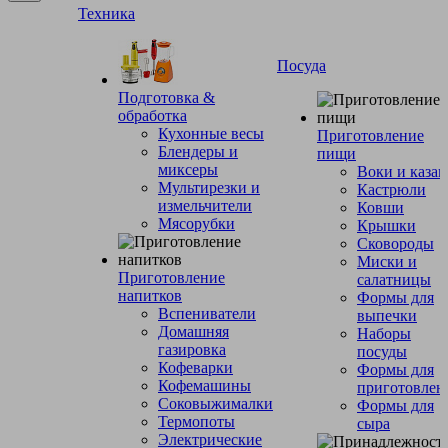
Техника
Посуда
Подготовка &
обработка
Кухонные весы
Приготовление
Блендеры и
пищи
миксеры
Воки и каза
Мультирезки и
Кастрюли
измельчители
Ковши
Мясорубки
Крышки
Сковороды
Миски и
Приготовление
салатницы
напитков
Формы для
Вспениватели
выпечки
Домашняя
Наборы
газировка
посуды
Кофеварки
Формы для
Кофемашины
приготовлен
Соковыжималки
Формы для
Термопоты
сыра
Электрические