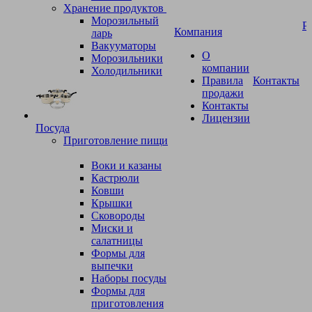
Хранение продуктов
Морозильный
Р
Компания
ларь
Вакууматоры
О
Морозильники
компании
Холодильники
Правила
Контакты
продажи
Контакты
Лицензии
Посуда
Приготовление пищи
Воки и казаны
Кастрюли
Ковши
Крышки
Сковороды
Миски и
салатницы
Формы для
выпечки
Наборы посуды
Формы для
приготовления